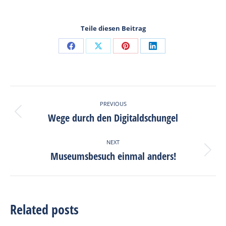
Teile diesen Beitrag
Share
Share
Share
Share
on
on
on
on
Facebook
X
Pinterest
LinkedIn
Post
PREVIOUS
navigation
Wege durch den Digitaldschungel
Previous
post:
NEXT
Museumsbesuch einmal anders!
Next
post:
Related posts