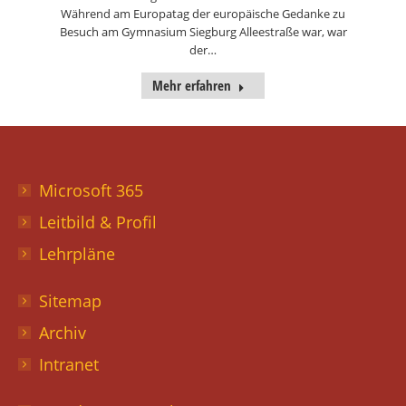
Während am Europatag der europäische Gedanke zu
Besuch am Gymnasium Siegburg Alleestraße war, war
der…
Mehr erfahren
Microsoft 365
Leitbild & Profil
Lehrpläne
Sitemap
Archiv
Intranet