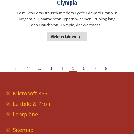
Olympia
Beim Schüleraustausch mit dem Lycée Edouard Branly in
Nogent-sur-Marne schnuppern wir einen Frühling lang
den Hauch von Olympia, der Weltstadt…
Mehr erfahren
←
1
…
3
4
5
6
7
8
→
Microsoft 365
Leitbild & Profil
Lehrpläne
Sitemap