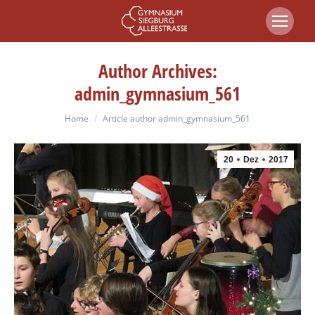
Author Archives:
admin_gymnasium_561
You are here:
Home
Article author admin_gymnasium_561
20
Dez
2017