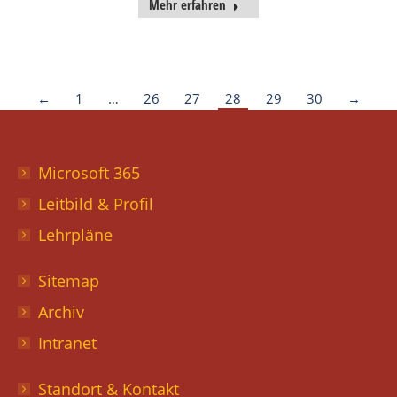
Mehr erfahren
←
1
…
26
27
28
29
30
→
Microsoft 365
Leitbild & Profil
Lehrpläne
Sitemap
Archiv
Intranet
Standort & Kontakt